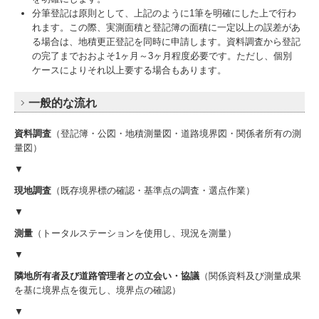
分筆登記は原則として、上記のように1筆を明確にした上で行わ
れます。この際、実測面積と登記簿の面積に一定以上の誤差があ
る場合は、地積更正登記を同時に申請します。資料調査から登記
の完了までおおよそ1ヶ月～3ヶ月程度必要です。ただし、個別
ケースによりそれ以上要する場合もあります。
一般的な流れ
資料調査
（登記簿・公図・地積測量図・道路境界図・関係者所有の測
量図）
▼
現地調査
（既存境界標の確認・基準点の調査・選点作業）
▼
測量
（トータルステーションを使用し、現況を測量）
▼
隣地所有者及び道路管理者との立会い・協議
（関係資料及び測量成果
を基に境界点を復元し、境界点の確認）
▼