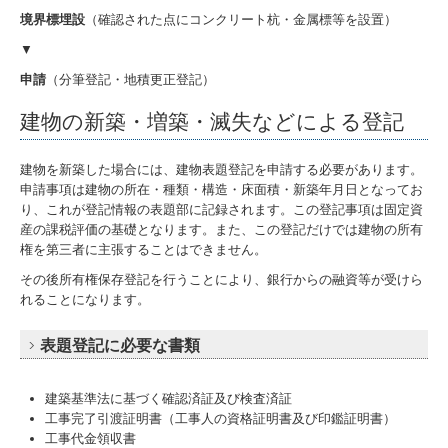
境界標埋設
（確認された点にコンクリート杭・金属標等を設置）
▼
申請
（分筆登記・地積更正登記）
建物の新築・増築・滅失などによる登記
建物を新築した場合には、建物表題登記を申請する必要があります。
申請事項は建物の所在・種類・構造・床面積・新築年月日となってお
り、これが登記情報の表題部に記録されます。この登記事項は固定資
産の課税評価の基礎となります。また、この登記だけでは建物の所有
権を第三者に主張することはできません。
その後所有権保存登記を行うことにより、銀行からの融資等が受けら
れることになります。
表題登記に必要な書類
建築基準法に基づく確認済証及び検査済証
工事完了引渡証明書（工事人の資格証明書及び印鑑証明書）
工事代金領収書