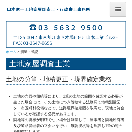
ホーム
事業所案内
測量・登記
ホーム
測量・登記
建築業許可
土地家屋調査士業
宅地建物取引業免許
土地の分筆・地積更正・境界確定業務
お問合せ
リンク
土地の売買や相続等により、1筆の土地の範囲を確認する必要が
生じた場合には、その土地につき管轄する法務局で地積測量図
を、市区町村役場などで、道路境界確定図を取寄せ、現地と符合
しているか確認する必要があります。
隣地等の境界が明確でない場合は測量して、当事者と隣地所有者
及び道路管理者の立会いを行い、確認後杭等を埋設し1筆の範囲
を明確にします。